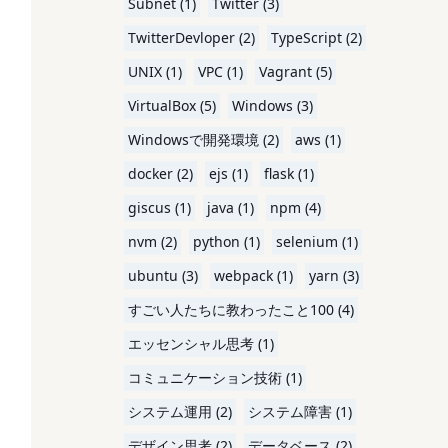
Subnet (1)
Twitter (3)
TwitterDevloper (2)
TypeScript (2)
UNIX (1)
VPC (1)
Vagrant (5)
VirtualBox (5)
Windows (3)
Windowsで開発環境 (2)
aws (1)
docker (2)
ejs (1)
flask (1)
giscus (1)
java (1)
npm (4)
nvm (2)
python (1)
selenium (1)
ubuntu (3)
webpack (1)
yarn (3)
すごい人たちに教わったこと100 (4)
エッセンシャル思考 (1)
コミュニケーション技術 (1)
システム運用 (2)
システム障害 (1)
デザイン思考 (2)
データベース (2)