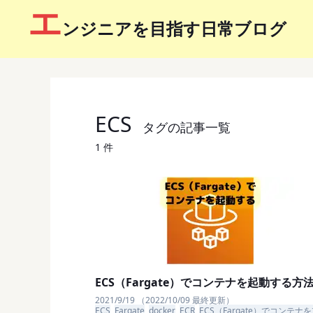
エ
ンジニアを目指す日常ブログ
ECS
タグの記事一覧
1 件
ECS（Fargate）でコンテナを起動する方
2021/9/19 （2022/10/09 最終更新）
ECS
Fargate
docker
ECR
ECS（Fargate）でコンテナ