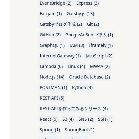
EventBridge (2)
Express (3)
Fargate (1)
Gatsby.js (13)
Gatsbyブログ作成 (2)
Git (2)
GitHub (2)
GoogleAdSense導入 (1)
GraphQL (1)
IAM (3)
Iframely (1)
InternetGateway (1)
JavaScript (2)
Lambda (6)
Linux (4)
MWAA (2)
Node.js (14)
Oracle Database (2)
POSTMAN (1)
Python (3)
REST-API (5)
REST-APIを作ってみるシリーズ (4)
React (6)
S3 (4)
SNS (2)
SSH (1)
Spring (1)
SpringBoot (1)