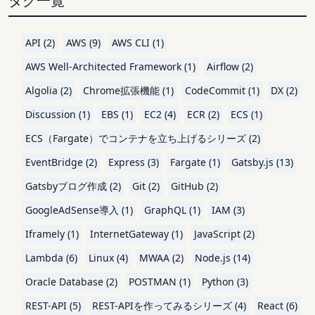
タグ一覧
API (2)
AWS (9)
AWS CLI (1)
AWS Well-Architected Framework (1)
Airflow (2)
Algolia (2)
Chrome拡張機能 (1)
CodeCommit (1)
DX (2)
Discussion (1)
EBS (1)
EC2 (4)
ECR (2)
ECS (1)
ECS（Fargate）でコンテナを立ち上げるシリーズ (2)
EventBridge (2)
Express (3)
Fargate (1)
Gatsby.js (13)
Gatsbyブログ作成 (2)
Git (2)
GitHub (2)
GoogleAdSense導入 (1)
GraphQL (1)
IAM (3)
Iframely (1)
InternetGateway (1)
JavaScript (2)
Lambda (6)
Linux (4)
MWAA (2)
Node.js (14)
Oracle Database (2)
POSTMAN (1)
Python (3)
REST-API (5)
REST-APIを作ってみるシリーズ (4)
React (6)