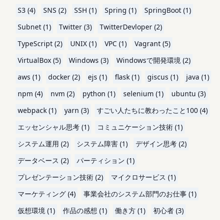
S3 (4)
SNS (2)
SSH (1)
Spring (1)
SpringBoot (1)
Subnet (1)
Twitter (3)
TwitterDevloper (2)
TypeScript (2)
UNIX (1)
VPC (1)
Vagrant (5)
VirtualBox (5)
Windows (3)
Windowsで開発環境 (2)
aws (1)
docker (2)
ejs (1)
flask (1)
giscus (1)
java (1)
npm (4)
nvm (2)
python (1)
selenium (1)
ubuntu (3)
webpack (1)
yarn (3)
すごい人たちに教わったこと100 (4)
エッセンシャル思考 (1)
コミュニケーション技術 (1)
システム運用 (2)
システム障害 (1)
デザイン思考 (2)
データベース (2)
パーティション (1)
プレゼンテーション技術 (2)
マイクロサービス (1)
マーケティング (4)
事業会社のシステム部門のお仕事 (1)
仮想環境 (1)
作品の感想 (1)
働き方 (1)
初心者 (3)